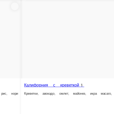
Чакин ролл
Хрустящая тигровая креветка, плавле
260 г.
399 ₽
В корзину