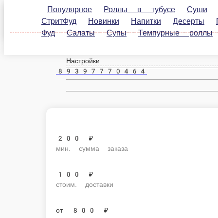
Популярное
Роллы в тубусе
Суши
Классич
Белая Калитва
СтритФуд
Новинки
Напитки
Десерты
Пиц
роллы
Запеченные роллы
Фирменные роллы
ru
Настройки
89397770464
200 ₽
мин. сумма заказа
100 ₽
стоим. доставки
от
800 ₽