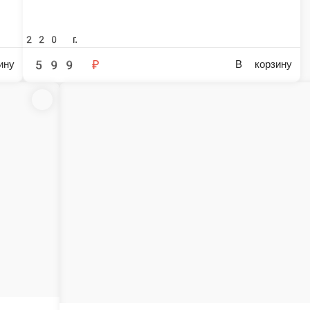
260 г.
480 ₽
В корзину
В
Сливо
Рис, нори
Токио
Креветки, угорь, плавленный сыр, авокадо, кунжут, соус унаги, рис, нори