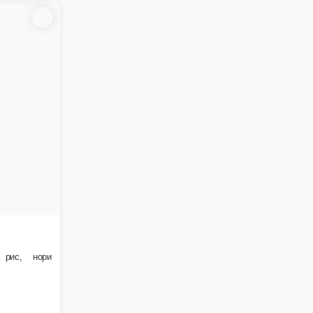
нный сыр, лук зеленый, яичный блинчик, рис, нори
В корзину