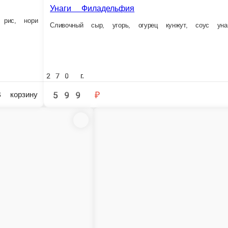
250 г.
220 г.
575 ₽
499 ₽
В корзину
й с креветкой1
Калифорния с креветкой1
кадо, омлет, майонез, икра масаго, рис, нори
Креветки, авокадо, омлет, майонез, икра