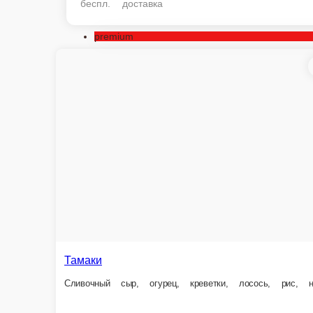
беспл. доставка
premium
Тамаки
Эби Филад
Сливочный сыр, огурец, креветки, лосось, рис, нори
Сливочный сыр,