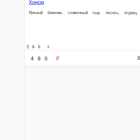
250 г.
490 ₽
В корзину
Лава
Сливочны
Соус лава, лосось, плавленный сыр, огурец, рис, нори
Креветки, аво