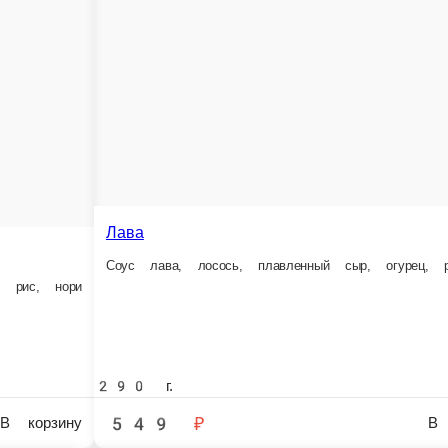
0 г.
230 г.
530 ₽
440 ₽
В корзину
орния с лососем1
авокадо, майонез, омлет, икра масаго, рис, нори