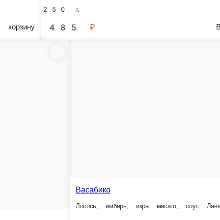
алифорния с креветкой лайт
реветки, авокадо, омлет, майонез, икра масаго, рис, нори
Банзай
Лосось, креветки, огурцы, 
 г.
300 г.
365 ₽
599 ₽
В корзину