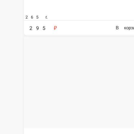
265 г.
220 г.
295 ₽
599 ₽
В корзину
Унаги кабояки
Угорь, креветка темпура, такуан, майонез, унаги соус, кунжут, рис, нори