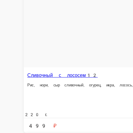
275 г.
27
630 ₽
В корзину
Калиф
Блэк фиш
Лосось, 
Креветки, сливочный сыр, огурчик, икра масаго, рис, нори