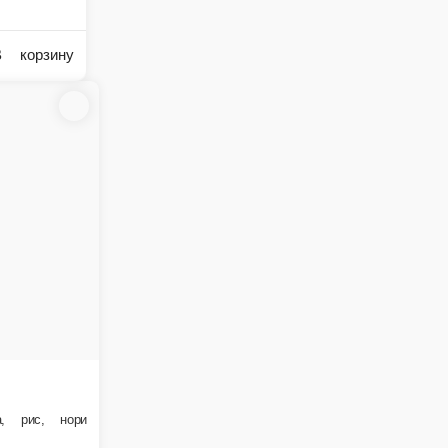
снежный краб, икра масаго, кунжут, сливочный соус, сыр плавленый
В корзину