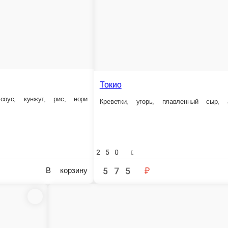
250 г.
485 ₽
В корзину
Аляска
Васабико
Лосось, сливочный сыр, омлет, кун
Лосось, имбирь, икра масаго, соус Лава, рис, нори