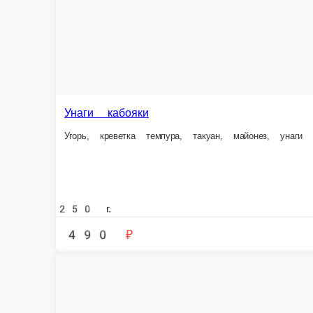
290 г.
230 г.
549 ₽
475 ₽
В корзину
Эби маки1
Креветки тигровые, сливочный сыр, огурец, икра масаго, рис, нори