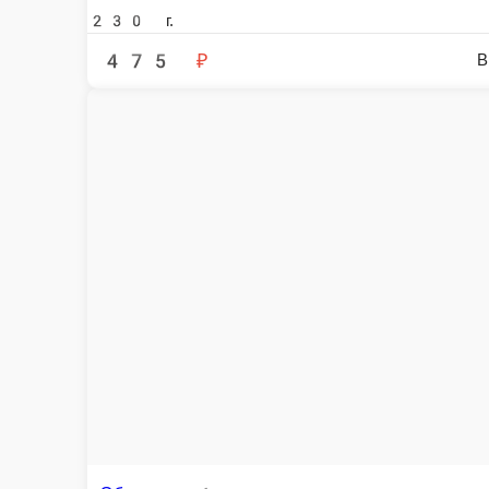
К
Тори тольтильяс
К
Копченная курица, сливочный сыр, лист салата, огурец, рис, нори
220 г.
210
395 ₽
В корзину