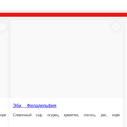
ельфия
Хонсю
 огурец, креветки, лосось, рис, нори
Яичный блинчик, сливочный сыр, лосось, огурец,