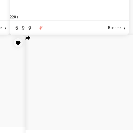
260 г.
480 ₽
В корзину
В
Сливо
Рис, нори
Токио
Креветки, угорь, плавленный сыр, авокадо, кунжут, соус унаги, рис, нори