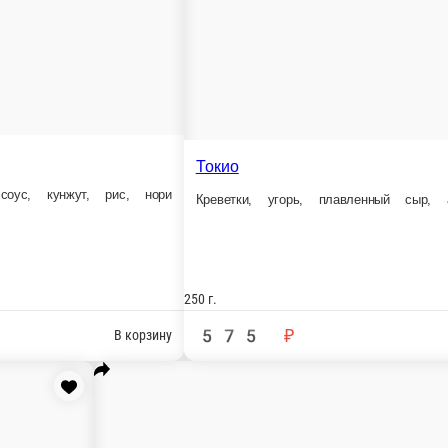
250 г.
485 ₽
В корзину
Аляска
Васабико
Лосось, сливочный сыр, омлет, кун
Лосось, имбирь, икра масаго, соус Лава, рис, нори