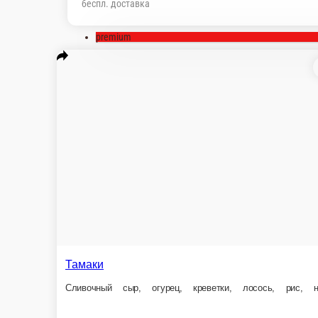
беспл. доставка
premium
Тамаки
Эби Филад
Сливочный сыр, огурец, креветки, лосось, рис, нори
Сливочный сыр,