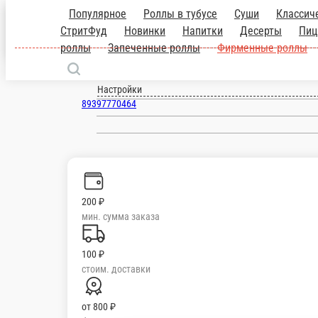
Популярное
Роллы в тубусе
Суши
Классич
Белая Калитва
СтритФуд
Новинки
Напитки
Десерты
Пиц
роллы
Запеченные роллы
Фирменные роллы
ru
Настройки
89397770464
200 ₽
мин. сумма заказа
100 ₽
стоим. доставки
от
800 ₽