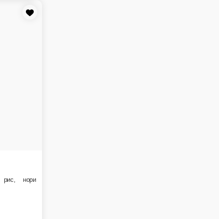
нный сыр, лук зеленый, яичный блинчик, рис, нори
В корзину