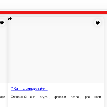
ельфия
Хонсю
 огурец, креветки, лосось, рис, нори
Яичный блинчик, сливочный сыр, лосось, огурец,