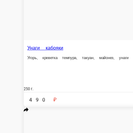
290 г.
230 г.
549 ₽
475 ₽
В корзину
Эби маки1
Креветки тигровые, сливочный сыр, огурец, икра масаго, рис, нори