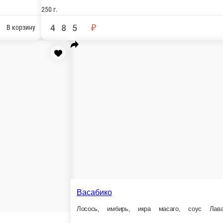
алифорния с креветкой лайт
реветки, авокадо, омлет, майонез, икра масаго, рис, нори
Банзай
Лосось, креветки, огурцы, 
 г.
300 г.
365 ₽
599 ₽
В корзину