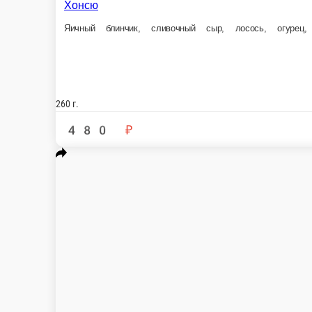
250 г.
490 ₽
В корзину
Лава
Сливочны
Соус лава, лосось, плавленный сыр, огурец, рис, нори
Креветки, аво