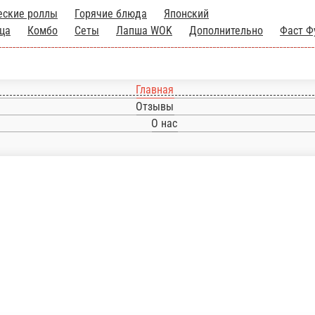
еские роллы
Горячие блюда
Японский
ца
Комбо
Сеты
Лапша WOK
Дополнительно
Фаст Ф
Главная
Отзывы
О нас