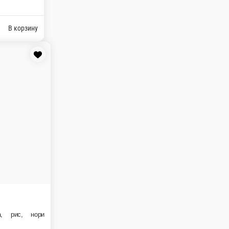
снежный краб, икра масаго, кунжут, сливочный соус, сыр плавленый
В корзину