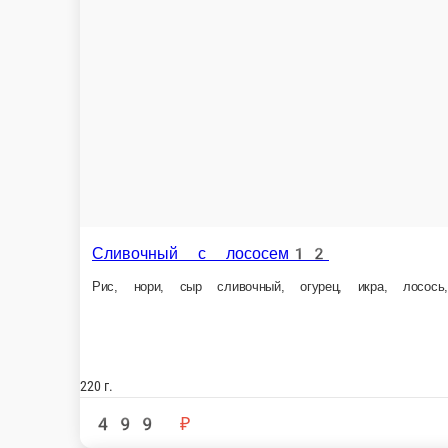
275 г.
27
630 ₽
В корзину
Калиф
Блэк фиш
Лосось, 
Креветки, сливочный сыр, огурчик, икра масаго, рис, нори