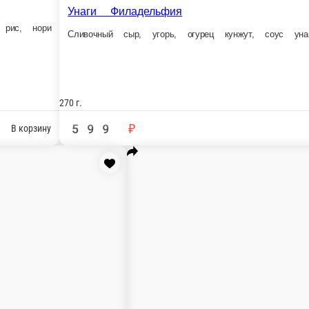
250 г.
220 г.
575 ₽
499 ₽
В корзину
й с креветкой1
Калифорния с креветкой1
кадо, омлет, майонез, икра масаго, рис, нори
Креветки, авокадо, омлет, майонез, икра