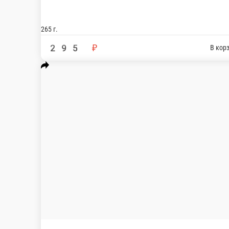
265 г.
220 г.
295 ₽
599 ₽
В корзину
Унаги кабояки
Угорь, креветка темпура, такуан, майонез, унаги соус, кунжут, рис, нори