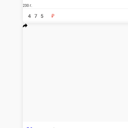
К
Тори тольтильяс
К
Копченная курица, сливочный сыр, лист салата, огурец, рис, нори
220 г.
210
395 ₽
В корзину