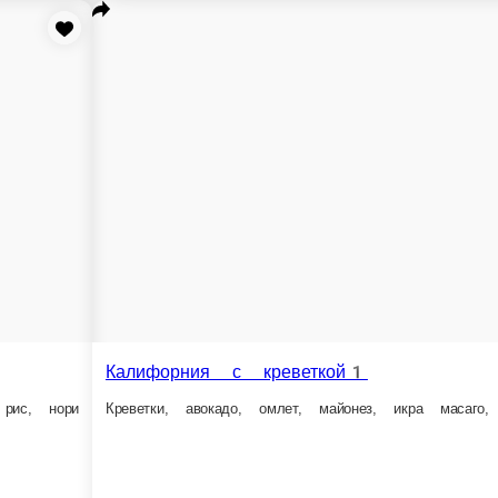
Чакин ролл
Хрустящая тигровая креветка, плавле
260 г.
399 ₽
В корзину