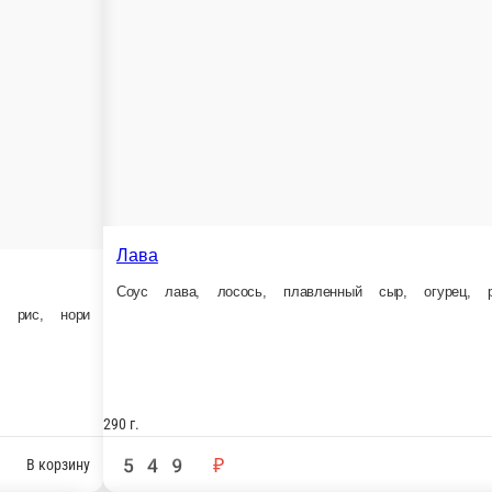
0 г.
230 г.
530 ₽
440 ₽
В корзину
орния с лососем1
авокадо, майонез, омлет, икра масаго, рис, нори