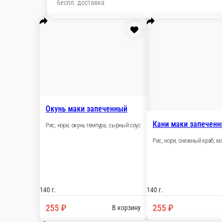
беспл. доставка
Окунь маки запеченный
Рис, нори, окунь темпура, сырный соус
Кани
Рис, 