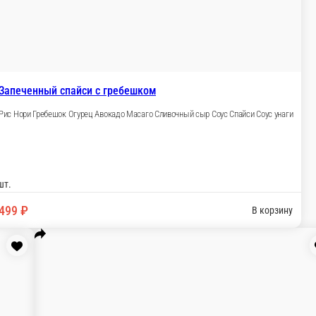
Сырный Соус Унаги Масаго
В корзину