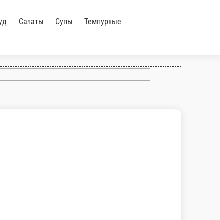
о
Фаст