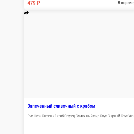
Запеченны
Рис Нори Уг
140 г.
8 шт.
329 ₽
479 
В корзину