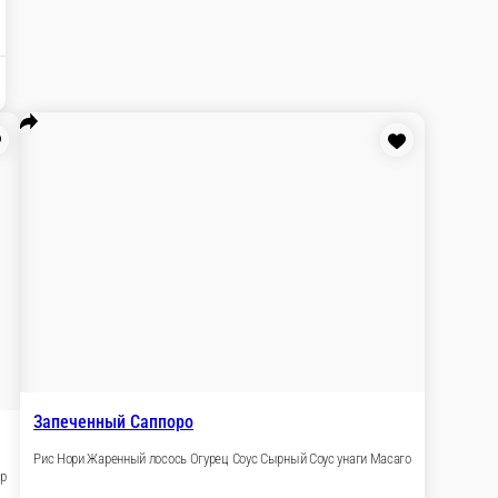
бом
 Сырный Соус Унаги Масаго
В корзину