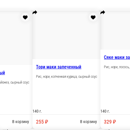
Тори маки з
 маки запеченный
Рис, нори, коп
нори, снежный краб, майонез, сырный соус