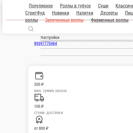
Популярное
Роллы в тубусе
Суши
СтритФуд
Новинки
Напитки
Десерты
Белая Калитва
Фуд
Салаты
Супы
Темпурные роллы
ru
Настройки
89397770464
200 ₽
мин. сумма заказа
100 ₽
стоим. доставки
от
800 ₽