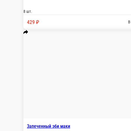
Запеченный чикен
Рис Нори Курица Огурец Помидор Соус Спайси
8 шт.
329 ₽