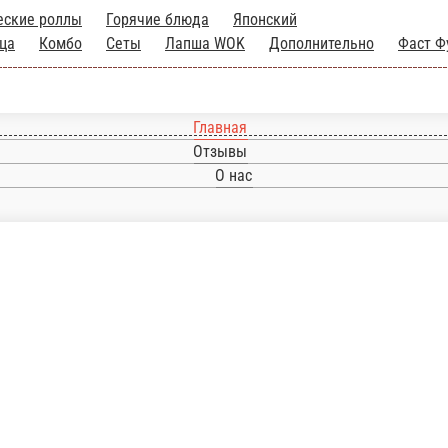
Классические роллы
Горячие блюда
Японский
Пицца
Комбо
Сеты
Лапша WOK
Дополнительн
Запеченные роллы
Фирменные роллы
Главная
Отзывы
О нас