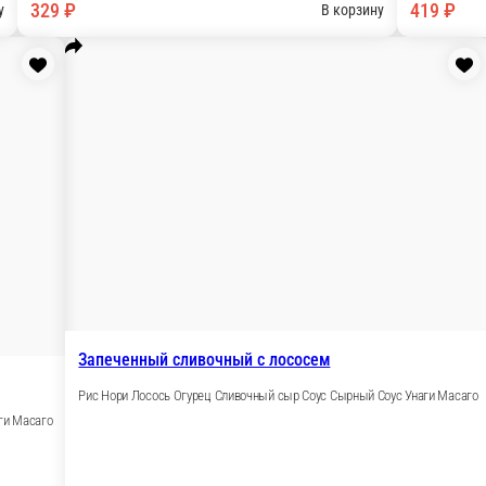
й сливочный с угрем
орь Огурец Сливочный сыр Соус Сырный Соус Унаги Масаг
₽
В корзин