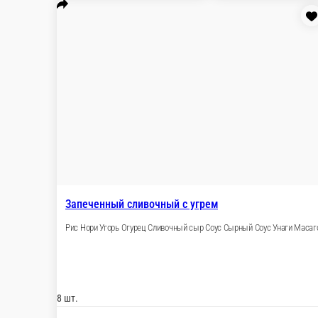
140 г.
140
255 ₽
25
В корзину
Сяке маки запеченный
Рис, нори, лосось, сырный соус