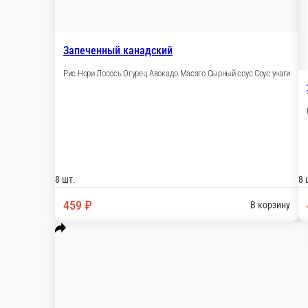
Запеченный сливочный с лососем
Рис Нори Лосось Огурец Сливочный сыр Соус 
8 шт.
439 ₽