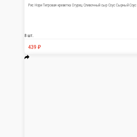
Запеченный сливочный с крабом
Рис Нори Снежный краб Огурец Сливочный сыр