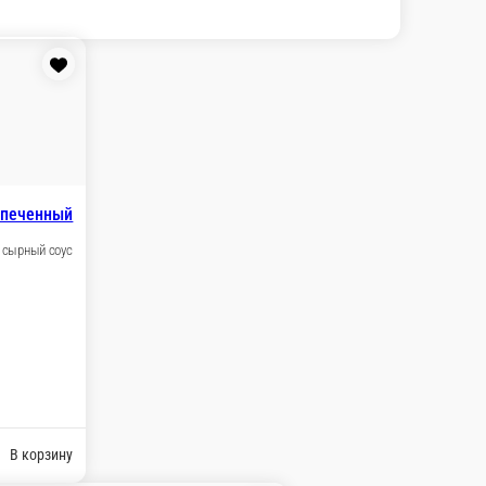
апеченный
ченная курица, сырный соус