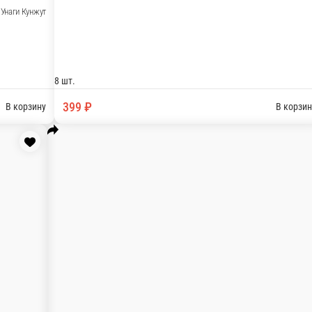
 Соус Сырный Соус Унаги Масаго