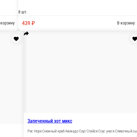
Запеченная калифорния с кра
Рис Нори Снежный краб Огурец Соус
 Соус Унаги масаго
8 шт.
419 ₽
В корзину